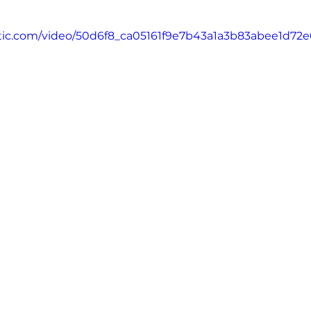
tatic.com/video/50d6f8_ca05161f9e7b43a1a3b83abee1d72