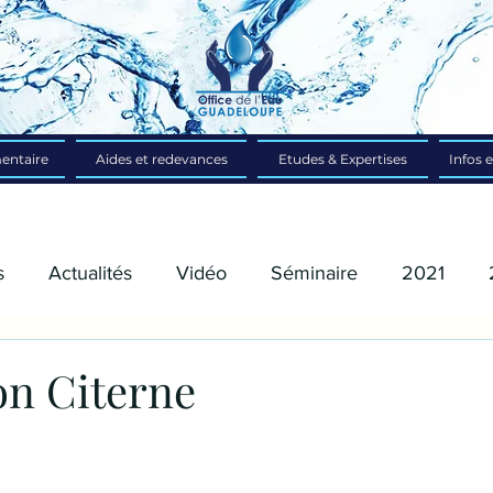
entaire
Aides et redevances
Etudes & Expertises
Infos e
s
Actualités
Vidéo
Séminaire
2021
on Citerne