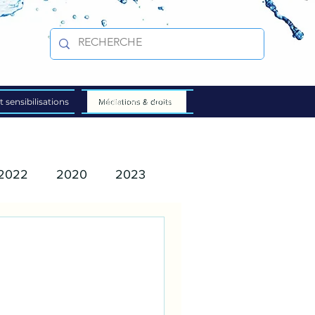
t sensibilisations
Médiations & droits
Médiations & droits
2022
2020
2023