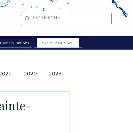
t sensibilisations
Médiations & droits
Médiations & droits
2022
2020
2023
ainte-