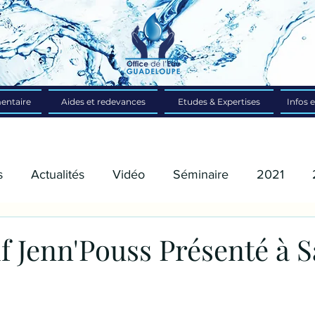
entaire
Aides et redevances
Etudes & Expertises
Infos e
s
Actualités
Vidéo
Séminaire
2021
if Jenn'Pouss Présenté à S