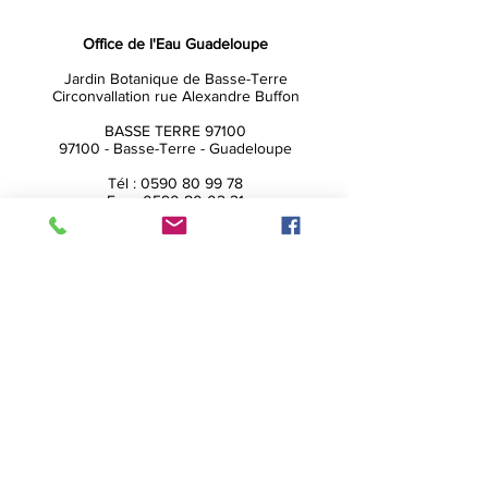
Office de l'Eau Guadeloupe
Jardin Botanique de Basse-Terre
Circonvallation rue Alexandre Buffon
BASSE TERRE 97100
97100 - Basse-Terre - Guadeloupe
Tél :
0590 80 99 78
Fax :
0590 80 02 21
Email:
contact@oe971.fr
site: eauguadeloupe.com
Nos principales missions :
Etude et suivi des ressources en eau
et de